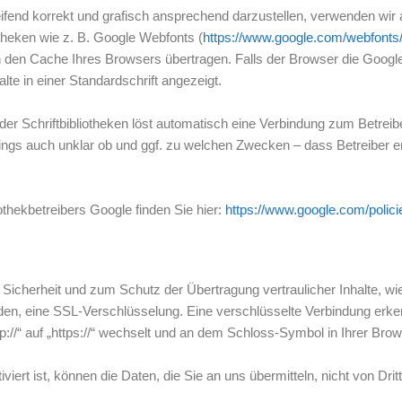
fend korrekt und grafisch ansprechend darzustellen, verwenden wir 
iotheken wie z. B. Google Webfonts (
https://www.google.com/webfonts
den Cache Ihres Browsers übertragen. Falls der Browser die Google 
alte in einer Standardschrift angezeigt.
der Schriftbibliotheken löst automatisch eine Verbindung zum Betreibe
erdings auch unklar ob und ggf. zu welchen Zwecken – dass Betreiber 
othekbetreibers Google finden Sie hier:
https://www.google.com/polici
Sicherheit und zum Schutz der Übertragung vertraulicher Inhalte, wi
nden, eine SSL-Verschlüsselung. Eine verschlüsselte Verbindung erke
://“ auf „https://“ wechselt und an dem Schloss-Symbol in Ihrer Brow
iert ist, können die Daten, die Sie an uns übermitteln, nicht von Dri