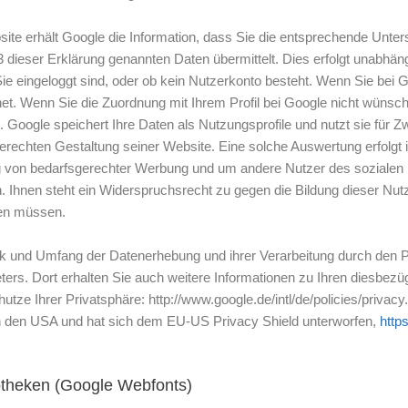
ite erhält Google die Information, dass Sie die entsprechende Unter
 dieser Erklärung genannten Daten übermittelt. Dies erfolgt unabhän
 Sie eingeloggt sind, oder ob kein Nutzerkonto besteht. Wenn Sie bei 
et. Wenn Sie die Zuordnung mit Ihrem Profil bei Google nicht wünsc
. Google speichert Ihre Daten als Nutzungsprofile und nutzt sie für
rechten Gestaltung seiner Website. Eine solche Auswertung erfolgt i
g von bedarfsgerechter Werbung und um andere Nutzer des sozialen N
. Ihnen steht ein Widerspruchsrecht zu gegen die Bildung dieser Nutze
en müssen.
k und Umfang der Datenerhebung und ihrer Verarbeitung durch den Plu
ers. Dort erhalten Sie auch weitere Informationen zu Ihren diesbez
tze Ihrer Privatsphäre: http://www.google.de/intl/de/policies/privacy.
 den USA und hat sich dem EU-US Privacy Shield unterworfen,
http
otheken (Google Webfonts)