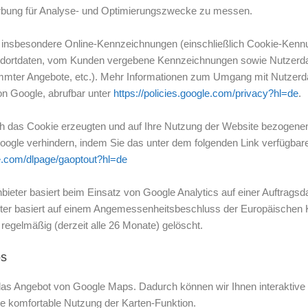
bung für Analyse- und Optimierungszwecke zu messen.
 insbesondere Online-Kennzeichnungen (einschließlich Cookie-Kennun
dortdaten, vom Kunden vergebene Kennzeichnungen sowie Nutzerdat
mmter Angebote, etc.). Mehr Informationen zum Umgang mit Nutzerda
on Google, abrufbar unter
https://policies.google.com/privacy?hl=de
.
ch das Cookie erzeugten und auf Ihre Nutzung der Website bezogene
oogle verhindern, indem Sie das unter dem folgenden Link verfügbar
le.com/dlpage/gaoptout?hl=de
ter basiert beim Einsatz von Google Analytics auf einer Auftragsda
iter basiert auf einem Angemessenheitsbeschluss der Europäischen K
regelmäßig (derzeit alle 26 Monate) gelöscht.
ps
 das Angebot von Google Maps. Dadurch können wir Ihnen interaktive K
e komfortable Nutzung der Karten-Funktion.