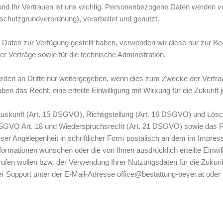
nd Ihr Vertrauen ist uns wichtig. Personenbezogene Daten werden v
hutzgrundverordnung), verarbeitet und genutzt.
aten zur Verfügung gestellt haben, verwenden wir diese nur zur Bea
r Verträge sowie für die technische Administration.
en an Dritte nur weitergegeben, wenn dies zum Zwecke der Vertrags
aben das Recht, eine erteilte Einwilligung mit Wirkung für die Zukunft 
 Auskunft (Art. 15 DSGVO), Richtigstellung (Art. 16 DSGVO) und Lös
GVO Art. 18 und Wiederspruchsrecht (Art. 21 DSGVO) sowie das Re
ser Angelegenheit in schriftlicher Form postalisch an dem im Impr
nformationen wünschen oder die von Ihnen ausdrücklich erteilte Einwi
ufen wollen bzw. der Verwendung Ihrer Nutzungsdaten für die Zukunf
er Support unter der E-Mail-Adresse office@bestattung-beyer.at oder